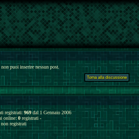
 non puoi inserire nessun post.
ti registrati:
969
dal 1 Gennaio 2006
ui online:
0
registrati -
non registrati