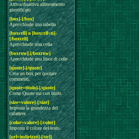
Attiva/disattiva allineamento
giustificato
[box]-[/box]
Apre/chiude una tabella
[boxcell] o [boxcell=n]-
[/boxcell]
Apre/chiude una cella
[boxrow]-[/boxrow]
Apre/chiude una linea di celle
[quote]-[/quote]
Crea un box per quotare
commenti.
[quote=titolo]-[/quote]
Come Quote ma con titolo.
[size=valore]-[/size]
Imposta la grandezza del
carattere
[color=valore]-[/color]
Imposta il colore del testo.
[url=indirizzo]-[/url]