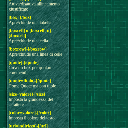
Attiva/disattiva allineamento
giustificato
[box]-[/box]
Apre/chiude una tabella
[boxcell] o [boxcell=n]-
[/boxcell]
Apre/chiude una cella
[boxrow]-[/boxrow]
Apre/chiude una linea di celle
[quote]-[/quote]
Crea un box per quotare
commenti.
[quote=titolo]-[/quote]
Come Quote ma con titolo.
[size=valore]-[/size]
Imposta la grandezza del
carattere
[color=valore]-[/color]
Imposta il colore del testo.
[url=indirizzo]-[/url]