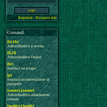
Registrati
-
Recupera dati
Comandi
[b]-[/b]
Attiva/disattiva il neretto
[i]-[/i]
Attiva/disattiva l'italico
[br]
Inserisce un a capo
[p]
Inserisce un interruzzione di
paragrafo
[center]-[/center]
Attiva/disattiva allineamento
centrato
[justify]-[/justify]