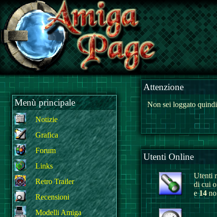
Attenzione
Menù principale
Non sei loggato quindi
Notizie
Grafica
Forum
Utenti Online
Links
Utenti r
Retro Trailer
di cui 
e
14
non
Recensioni
Modelli Amiga