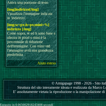
Attiva una porzione di testo
[img]indirizzo[/img]
Visualizza l'immagine indicata
in 'indirizzo'.
[img;w=px;h=px;mini=%]
indirizzo [/img]
Come sopra, w ed h sono base e
altezza in pixel o mini è la
percentuale di riduzione
dell'immagine. Con mini=std
l'immagine avrà una grandezza
predefinita
Aiuto esteso
© Amigapage 1998 - 2026 - Sito itali
Struttura del sito interamente ideata e realizzata da Marco Love
E' assolutamente vietata la riproduzione o la manipolazione di tu
Eseguito in 0.065002918243408 secondi