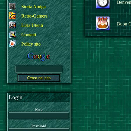
Benvenu
Storia Amiga
Retro-Gamers
Buon C
Lista Utenti
Contatti
Policy sito
Login
Nick
Password