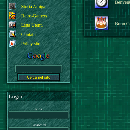
Benvenut
Storia Amiga
Retro-Gamers
Buon C
Lista Utenti
Contatti
Policy sito
Login
Nick
Password