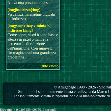
Attiva una porzione di testo
[img]indirizzo[/img]
Visualizza l'immagine indicata
in 'indirizzo'.
[img;w=px;h=px;mini=%]
indirizzo [/img]
Come sopra, w ed h sono base e
altezza in pixel o mini è la
percentuale di riduzione
dell'immagine. Con mini=std
l'immagine avrà una grandezza
predefinita
Aiuto esteso
© Amigapage 1998 - 2026 - Sito itali
Struttura del sito interamente ideata e realizzata da Marco Love
E' assolutamente vietata la riproduzione o la manipolazione di tu
Eseguito in 0.030545949935913 secondi