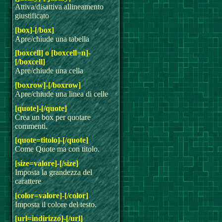
Attiva/disattiva allineamento
giustificato
[box]-[/box]
Apre/chiude una tabella
[boxcell] o [boxcell=n]-
[/boxcell]
Apre/chiude una cella
[boxrow]-[/boxrow]
Apre/chiude una linea di celle
[quote]-[/quote]
Crea un box per quotare
commenti.
[quote=titolo]-[/quote]
Come Quote ma con titolo.
[size=valore]-[/size]
Imposta la grandezza del
carattere
[color=valore]-[/color]
Imposta il colore del testo.
[url=indirizzo]-[/url]