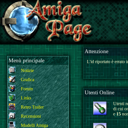
Attenzione
Menù principale
L'id riportato è errato
Notizie
Grafica
Forum
Utenti Online
Links
Utenti re
Retro Trailer
di cui o
e
15
non 
Recensioni
Modelli Amiga