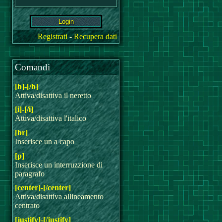
Registrati
-
Recupera dati
Comandi
[b]-[/b]
Attiva/disattiva il neretto
[i]-[/i]
Attiva/disattiva l'italico
[br]
Inserisce un a capo
[p]
Inserisce un interruzzione di
paragrafo
[center]-[/center]
Attiva/disattiva allineamento
centrato
[justify]-[/justify]