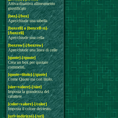
Attiva/disattiva allineamento
giustificato
[box]-[/box]
Apre/chiude una tabella
[boxcell] o [boxcell=n]-
[/boxcell]
Apre/chiude una cella
[boxrow]-[/boxrow]
Apre/chiude una linea di celle
[quote]-[/quote]
Crea un box per quotare
commenti.
[quote=titolo]-[/quote]
Come Quote ma con titolo.
[size=valore]-[/size]
Imposta la grandezza del
carattere
[color=valore]-[/color]
Imposta il colore del testo.
[url=indirizzo]-[/url]