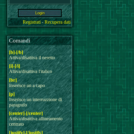
Registrati
-
Recupera dati
Comandi
[b]-[/b]
Attiva/disattiva il neretto
[i]-[/i]
Attiva/disattiva l'italico
[br]
Inserisce un a capo
[p]
Inserisce un interruzzione di
paragrafo
[center]-[/center]
Attiva/disattiva allineamento
centrato
[justify]-[/justify]