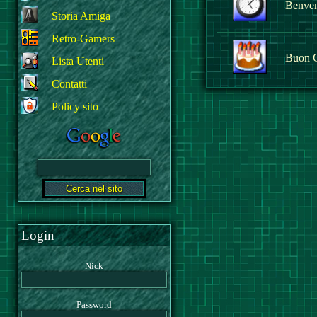
Benvenu
Storia Amiga
Retro-Gamers
Buon 
Lista Utenti
Contatti
Policy sito
Login
Nick
Password