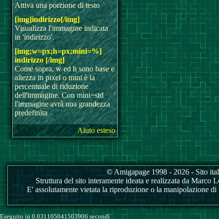
Attiva una porzione di testo
[img]indirizzo[/img]
Visualizza l'immagine indicata
in 'indirizzo'.
[img;w=px;h=px;mini=%]
indirizzo [/img]
Come sopra, w ed h sono base e
altezza in pixel o mini è la
percentuale di riduzione
dell'immagine. Con mini=std
l'immagine avrà una grandezza
predefinita
Aiuto esteso
© Amigapage 1998 - 2026 - Sito itali
Struttura del sito interamente ideata e realizzata da Marco Love
E' assolutamente vietata la riproduzione o la manipolazione di tu
Eseguito in 0.031105041503906 secondi