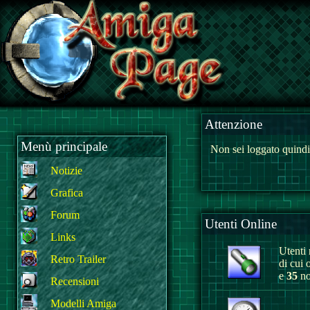
Attenzione
Menù principale
Non sei loggato quindi
Notizie
Grafica
Forum
Utenti Online
Links
Utenti r
Retro Trailer
di cui 
e
35
no
Recensioni
Modelli Amiga