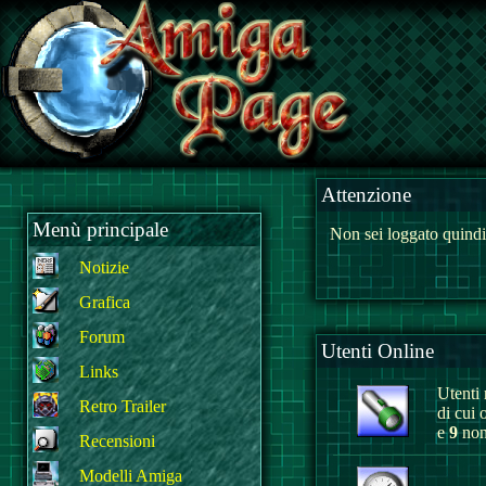
Attenzione
Menù principale
Non sei loggato quindi
Notizie
Grafica
Forum
Utenti Online
Links
Utenti r
Retro Trailer
di cui 
e
9
non 
Recensioni
Modelli Amiga