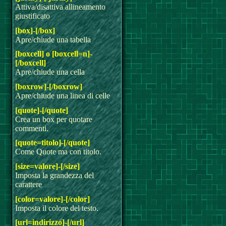
Attiva/disattiva allineamento
giustificato
[box]-[/box]
Apre/chiude una tabella
[boxcell] o [boxcell=n]-
[/boxcell]
Apre/chiude una cella
[boxrow]-[/boxrow]
Apre/chiude una linea di celle
[quote]-[/quote]
Crea un box per quotare
commenti.
[quote=titolo]-[/quote]
Come Quote ma con titolo.
[size=valore]-[/size]
Imposta la grandezza del
carattere
[color=valore]-[/color]
Imposta il colore del testo.
[url=indirizzo]-[/url]