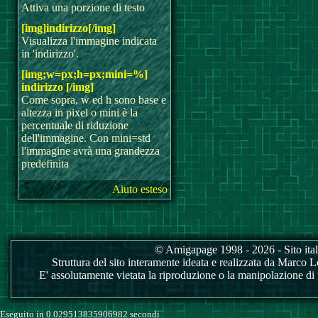
Attiva una porzione di testo
[img]indirizzo[/img]
Visualizza l'immagine indicata
in 'indirizzo'.
[img;w=px;h=px;mini=%]
indirizzo [/img]
Come sopra, w ed h sono base e
altezza in pixel o mini è la
percentuale di riduzione
dell'immagine. Con mini=std
l'immagine avrà una grandezza
predefinita
Aiuto esteso
© Amigapage 1998 - 2026 - Sito itali
Struttura del sito interamente ideata e realizzata da Marco Love
E' assolutamente vietata la riproduzione o la manipolazione di tu
Eseguito in 0.029513835906982 secondi