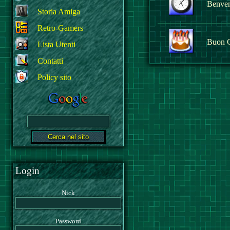
Benvenu
Storia Amiga
Retro-Gamers
Buon 
Lista Utenti
Contatti
Policy sito
Login
Nick
Password