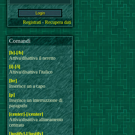
Registrati
-
Recupera dati
Comandi
[b]-[/b]
Attiva/disattiva il neretto
[i]-[/i]
Attiva/disattiva l'italico
[br]
Inserisce un a capo
[p]
Inserisce un interruzzione di
paragrafo
[center]-[/center]
Attiva/disattiva allineamento
centrato
[justify]-[/justify]