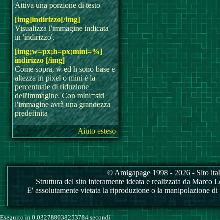
Attiva una porzione di testo
[img]indirizzo[/img]
Visualizza l'immagine indicata
in 'indirizzo'.
[img;w=px;h=px;mini=%]
indirizzo [/img]
Come sopra, w ed h sono base e
altezza in pixel o mini è la
percentuale di riduzione
dell'immagine. Con mini=std
l'immagine avrà una grandezza
predefinita
Aiuto esteso
© Amigapage 1998 - 2026 - Sito itali
Struttura del sito interamente ideata e realizzata da Marco Love
E' assolutamente vietata la riproduzione o la manipolazione di tu
Eseguito in 0.032788038253784 secondi