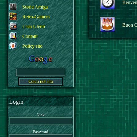
Benvenu
Storia Amiga
Retro-Gamers
Buon C
Lista Utenti
Contatti
Policy sito
Login
Nick
Password