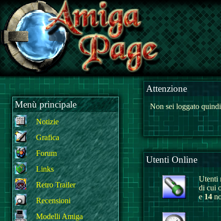
Attenzione
Menù principale
Non sei loggato quindi
Notizie
Grafica
Forum
Utenti Online
Links
Utenti r
Retro Trailer
di cui 
e
14
no
Recensioni
Modelli Amiga