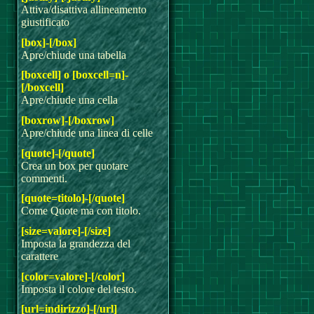
Attiva/disattiva allineamento
giustificato
[box]-[/box]
Apre/chiude una tabella
[boxcell] o [boxcell=n]-
[/boxcell]
Apre/chiude una cella
[boxrow]-[/boxrow]
Apre/chiude una linea di celle
[quote]-[/quote]
Crea un box per quotare
commenti.
[quote=titolo]-[/quote]
Come Quote ma con titolo.
[size=valore]-[/size]
Imposta la grandezza del
carattere
[color=valore]-[/color]
Imposta il colore del testo.
[url=indirizzo]-[/url]