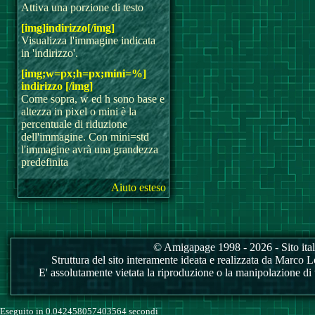
Attiva una porzione di testo
[img]indirizzo[/img]
Visualizza l'immagine indicata
in 'indirizzo'.
[img;w=px;h=px;mini=%]
indirizzo [/img]
Come sopra, w ed h sono base e
altezza in pixel o mini è la
percentuale di riduzione
dell'immagine. Con mini=std
l'immagine avrà una grandezza
predefinita
Aiuto esteso
© Amigapage 1998 - 2026 - Sito itali
Struttura del sito interamente ideata e realizzata da Marco Love
E' assolutamente vietata la riproduzione o la manipolazione di tu
Eseguito in 0.042458057403564 secondi