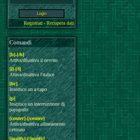
Registrati
-
Recupera dati
Comandi
[b]-[/b]
Attiva/disattiva il neretto
[i]-[/i]
Attiva/disattiva l'italico
[br]
Inserisce un a capo
[p]
Inserisce un interruzzione di
paragrafo
[center]-[/center]
Attiva/disattiva allineamento
centrato
[justify]-[/justify]