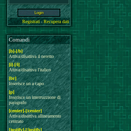
Registrati
-
Recupera dati
Comandi
[b]-[/b]
Attiva/disattiva il neretto
[i]-[/i]
Attiva/disattiva l'italico
[br]
Inserisce un a capo
[p]
Inserisce un interruzzione di
paragrafo
[center]-[/center]
Attiva/disattiva allineamento
centrato
[justify]-[/justify]