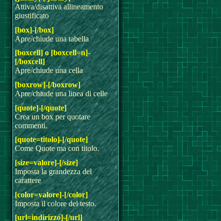
Attiva/disattiva allineamento
giustificato
[box]-[/box]
Apre/chiude una tabella
[boxcell] o [boxcell=n]-
[/boxcell]
Apre/chiude una cella
[boxrow]-[/boxrow]
Apre/chiude una linea di celle
[quote]-[/quote]
Crea un box per quotare
commenti.
[quote=titolo]-[/quote]
Come Quote ma con titolo.
[size=valore]-[/size]
Imposta la grandezza del
carattere
[color=valore]-[/color]
Imposta il colore del testo.
[url=indirizzo]-[/url]