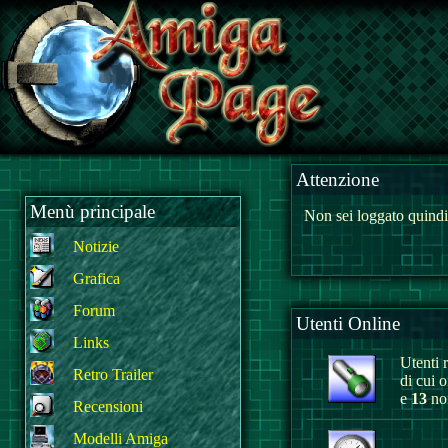
Attenzione
Menù principale
Non sei loggato quindi
Notizie
Grafica
Forum
Utenti Online
Links
Utenti r
Retro Trailer
di cui 
e
13
non
Recensioni
Modelli Amiga