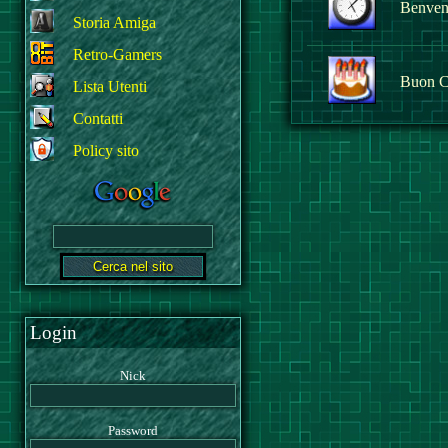
Benvenu
Storia Amiga
Retro-Gamers
Buon C
Lista Utenti
Contatti
Policy sito
Login
Nick
Password