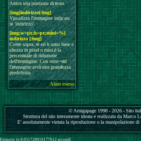
Attiva una porzione di testo
[img]indirizzo[/img]
Visualizza l'immagine indicata
in 'indirizzo'.
[img;w=px;h=px;mini=%]
indirizzo [/img]
Come sopra, w ed h sono base e
altezza in pixel o mini è la
percentuale di riduzione
dell'immagine. Con mini=std
l'immagine avrà una grandezza
predefinita
Aiuto esteso
© Amigapage 1998 - 2026 - Sito itali
Struttura del sito interamente ideata e realizzata da Marco Love
E' assolutamente vietata la riproduzione o la manipolazione di tu
Eseguito in 0.051728010177612 secondi