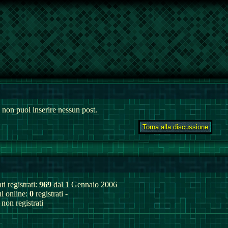
 non puoi inserire nessun post.
ti registrati:
969
dal 1 Gennaio 2006
ui online:
0
registrati -
non registrati