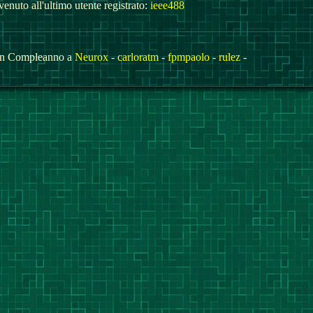
enuto all'ultimo utente registrato:
ieee488
n Compleanno a
Neurox
-
carloratm
-
fpmpaolo
-
rulez
-