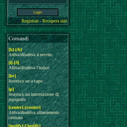
Registrati
-
Recupera dati
Comandi
[b]-[/b]
Attiva/disattiva il neretto
[i]-[/i]
Attiva/disattiva l'italico
[br]
Inserisce un a capo
[p]
Inserisce un interruzzione di
paragrafo
[center]-[/center]
Attiva/disattiva allineamento
centrato
[justify]-[/justify]