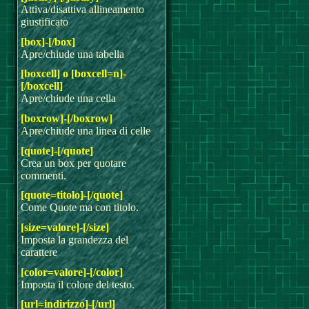
Attiva/disattiva allineamento
giustificato
[box]-[/box]
Apre/chiude una tabella
[boxcell] o [boxcell=n]-
[/boxcell]
Apre/chiude una cella
[boxrow]-[/boxrow]
Apre/chiude una linea di celle
[quote]-[/quote]
Crea un box per quotare
commenti.
[quote=titolo]-[/quote]
Come Quote ma con titolo.
[size=valore]-[/size]
Imposta la grandezza del
carattere
[color=valore]-[/color]
Imposta il colore del testo.
[url=indirizzo]-[/url]