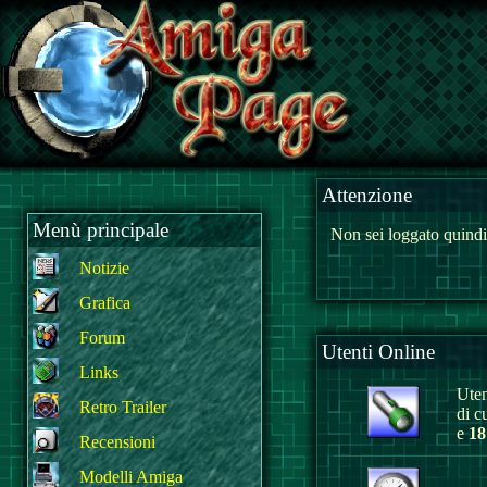
Attenzione
Menù principale
Non sei loggato quindi
Notizie
Grafica
Forum
Utenti Online
Links
Uten
Retro Trailer
di c
e
18
Recensioni
Modelli Amiga